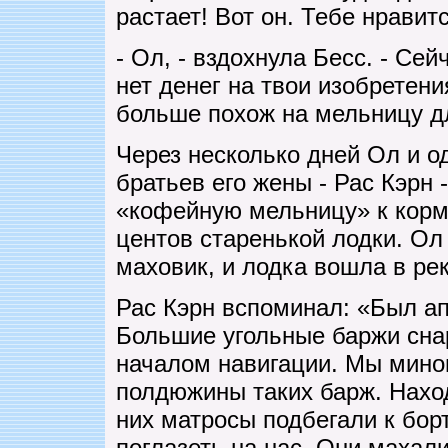
растает! Вот он. Тебе нравит
- Ол, - вздохнула Бесс. - Сей
нет денег на твои изобретени
больше похож на мельницу д
Через несколько дней Ол и о
братьев его жены - Рас Кэрн 
«кофейную мельницу» к корм
центов старенькой лодки. Ол
маховик, и лодка вошла в рек
Рас Кэрн вспоминал: «Был ап
Большие угольные баржи сна
началом навигации. Мы мино
полдюжины таких барж. Нахо
них матросы подбегали к бор
поглазеть на нас. Они махали