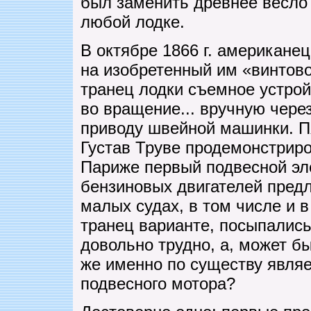
был заменить древнее весло
любой лодке.
В октябре 1866 г. американе
на изобретенный им «винтов
транец лодки съемное устро
во вращение... вручную чере
приводу швейной машинки. П
Густав Труве продемонстрир
Париже первый подвесной эл
бензиновых двигателей пред
малых судах, в том числе и 
транец варианте, посыпались 
довольно трудно, а, может бы
же именно по существу являе
подвесного мотора?