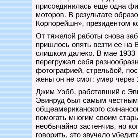
присоединилась еще одна фи
моторов. В результате образ
Корпорейшн», президентом ко
От тяжелой работы снова заб
пришлось опять везти ее на 
слишком далеко. В мае 1933 г
перегружал себя разнообраз
фотографией, стрельбой, пос
жены он не смог: умер через
Джим Уэбб, работавший с Эви
Эвинруд был самым честным и
общеамериканского финансово
помогать многим своим стар
необычайно застенчив, но ко
говорить, это звучало убедит