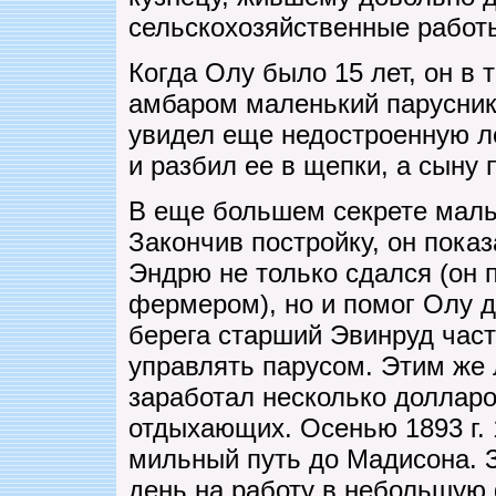
сельскохозяйственные работ
Когда Олу было 15 лет, он в 
амбаром маленький парусник
увидел еще недостроенную ло
и разбил ее в щепки, а сыну 
В еще большем секрете мальч
Закончив постройку, он показ
Эндрю не только сдался (он п
фермером), но и помог Олу д
берега старший Эвинруд част
управлять парусом. Этим же
заработал несколько долларо
отдыхающих. Осенью 1893 г. 
мильный путь до Мадисона. З
день на работу в небольшую