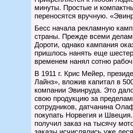
минуты. Простые и компактны
переносятся вручную. «Эвин
Бесс начала рекламную кампа
страны. Прежде всеми делами
Дороти, однако кампания ока
пришлось нанять еще шестер
временем нанял сотню рабоч
В 1911 г. Крис Мейер, прези
Лайнз», вложив капитал в 50
компании Эвинруда. Это дал
свою продукцию за пределам
сотрудников, датчанина Ола
покупать Норвегия и Швеция.
получил заказ на тысячу мот
заказы исчислялись уже деся