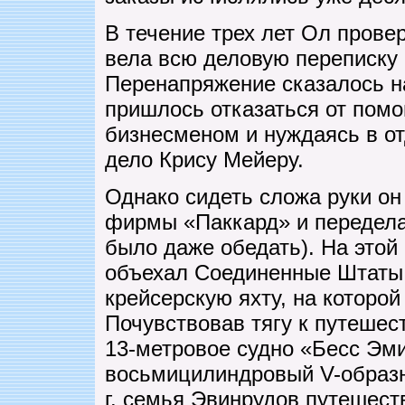
В течение трех лет Ол прове
вела всю деловую переписку 
Перенапряжение сказалось на
пришлось отказаться от пом
бизнесменом и нуждаясь в от
дело Крису Мейеру.
Однако сидеть сложа руки он
фирмы «Паккард» и переделал
было даже обедать). На это
объехал Соединенные Штаты. 
крейсерскую яхту, на которо
Почувствовав тягу к путешес
13-метровое судно «Бесс Эми
восьмицилиндровый V-образн
г. семья Эвинрудов путешест