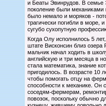
и Беаты Эвинрудов. В семье
поколение были механиками и
было немало и моряков - пото
трагически погибли в море, 
сугубо сухопутную професси
Когда Олу исполнилось 5 лет
штате Висконсин близ озера
мальчик начал ходить в школу
английскую и три месяца в 
стала математика, знание ко
пригодилось. В возрасте 10 
чтобы помогать отцу на ферм
способности к механике. Он с
соседям-фермерам, ремонтир
повозок, поскольку обычно дл
кузнецу, жившему довольно д