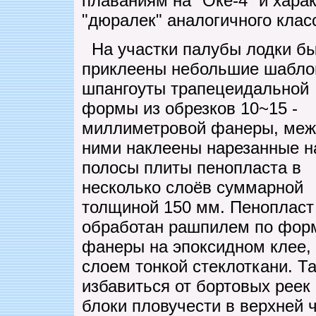
плаваниям на "Оке-4" и хара
"дюралек" аналогичного клас
На участки палубы лодки б
приклеены небольшие шабло
шпангоуты трапецеидальной
формы из обрезков 10~15 -
миллиметровой фанеры, меж
ними наклеены нарезанные н
полосы плиты пенопласта в
несколько слоёв суммарной
толщиной 150 мм. Пенопласт
обработан рашпилем по фор
фанеры на эпоксидном клее,
слоем тонкой стеклоткани. Т
избавиться от бортовых реек
блоки пловучести в верхней ч