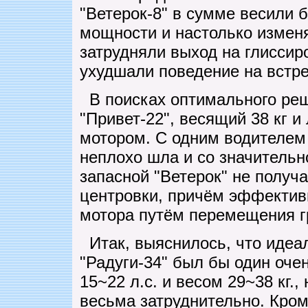
"Ветерок-8" в сумме весили 
мощности и настолько изменя
затрудняли выход на глиссир
ухудшали поведение на встре
В поисках оптимального ре
"Привет-22", весящий 38 кг и
мотором. С одним водителем 
неплохо шла и со значительн
запасной "Ветерок" не получа
центровки, причём эффектив
мотора путём перемещения г
Итак, выяснилось, что идеа
"Радуги-34" был бы один оч
15~22 л.с. и весом 29~38 кг.
весьма затруднительно. Кром