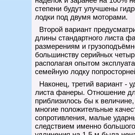
наделок и заранее на 100% н
степени будут улучшены гид
лодки под двумя моторами.
Второй вариант предусматри
длины стандартного листа фа
размерениям и грузоподъёмн
большинству серийных четыр
располагая опытом эксплуат
семейную лодку попросторне
Наконец, третий вариант - у
листа фанеры. Отношение дл
приблизилось бы к величине
многие положительные качест
сопротивления, малые ударны
следствием именно большого
удлинения на 1.5 м была нен