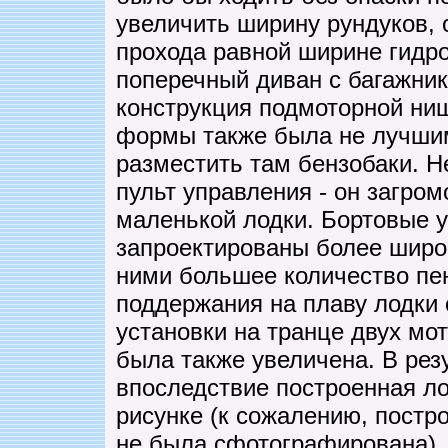
увеличить ширину рундуков, 
прохода равной ширине гидр
поперечный диван с багажник
конструкция подмоторной ни
формы также была не лучши
разместить там бензобаки. Н
пульт управления - он загром
маленькой лодки. Бортовые 
запроектированы более широк
ними большее количество пе
поддержания на плаву лодки
установки на транце двух мо
была также увеличена. В рез
впоследствие построенная ло
рисунке (к сожалению, постр
не была сфотографирована).