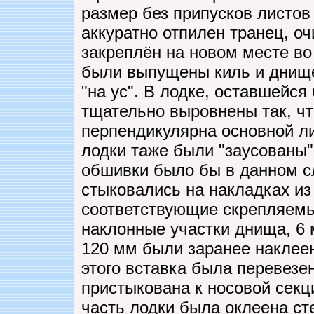
размер без припусков листов
аккуратно отпилен транец, о
закреплён на новом месте во
были выпущены киль и днище
"на ус". В лодке, оставшейся
тщательно выровнены так, чт
перпендикулярна основной л
лодки таже были "заусованы".
обшивки было бы в данном с
стыковались на накладках из
соответствующие скрепляемые
наклонные участки днища, 6 
120 мм были заранее наклее
этого вставка была перевезен
пристыкована к носовой сек
часть лодки была оклеена ст