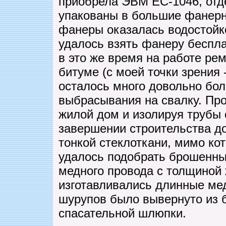
приобрела ЭВМ ЕС-1046, отд
упакованы в большие фанерн
фанеры оказалась водостойк
удалось взять фанеру беспла
в это же время на работе ре
битуме (с моей точки зрения
осталось много довольно бол
выбрасывания на свалку. Про
жилой дом и изолируя трубы 
завершении строительства до
тонкой стеклоткани, мимо ко
удалось подобрать брошенны
медного провода с толщиной 
изготавливались длинные ме
шурупов было вывернуто из 
спасательной шлюпки.