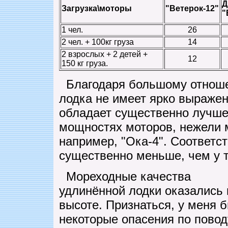
Д
Загрузка\моторы
"Ветерок-12"
"
1 чел.
26
2 чел. + 100кг груза
14
2 взрослых + 2 детей +
12
150 кг груза.
Благодаря большому отноше
лодка не имеет ярко выражен
обладает существенно лучше
мощностях моторов, нежели 
например, "Ока-4". Соответст
существенно меньше, чем у т
Мореходные качества
удлинённой лодки оказались 
высоте. Признаться, у меня 
некоторые опасения по повод