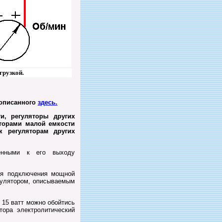
грузкой.
 описанного
здесь.
, регуляторы других
торами малой емкости
 регуляторам других
енными к его выходу
ля подключения мощной
гулятором, описываемым
 15 ватт можно обойтись
тора электролитический