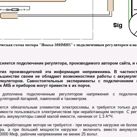
ческая схема мотора "Ямаха-30HMHS" с подключенным регулятором и на
сняется подключение регулятора, производимого автором сайта, и
их производителей эта информация неприменима. В частности
льшинстве своем не обладают возможностями работы с аккумуля
умуляторов. Самостоятельные эксперименты с подключением к
 АКБ и приборов могут привести к их порче.
полнена подключенным регулятором напряжения с подключ
уляторной батареей, лампочкой и тахометром.
тся обязательным элементом электросхемы, и требуется только д
одимости пользоваться электричеством при неработающем моторе. С ре
ть аккумуляторы самой малой емкости, начиная от 1.3 А*Ч.
 неработающем моторе не требуется - при мощности нагрузки не более
ра, а при большей мощности нагрузки - включить вместо аккумуля
0000 Мкф, рабочим напряжением не менее 25 вольт.